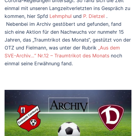
Corona-Regelungen untersagt. So fand sich die Zeit
einmal mit unseren Langzeitverletzten ins Gespräch zu
kommen, hier Spfd
Lehmphul
und
P. Dietzel
.
Nebenbei im Archiv gestöbert und gefunden, fand
sich eine Aktion für den Nachwuchs vor nunmehr 15
Jahren, das „Traumtrikot des Monats“, gestützt von der
OTZ und Fielmann, was unter der Rubrik
„Aus dem
SVE-Archiv…“ Nr.12 – Traumtrikot des Monats
noch
einmal seine Erwähnung fand.