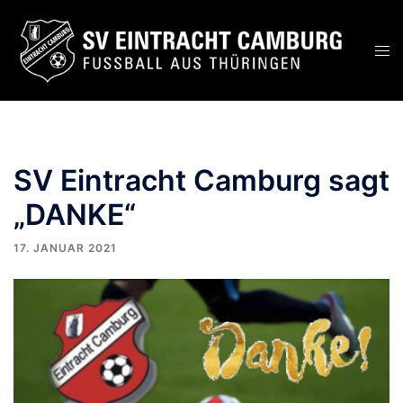
Zum
Inhalt
Men
springen
ums
SV Eintracht Camburg sagt
„DANKE“
17. JANUAR 2021