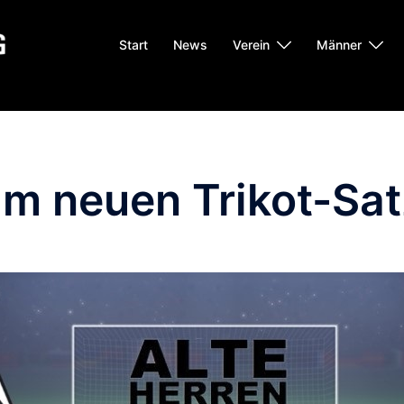
Start
News
Verein
Männer
im neuen Trikot-Sa