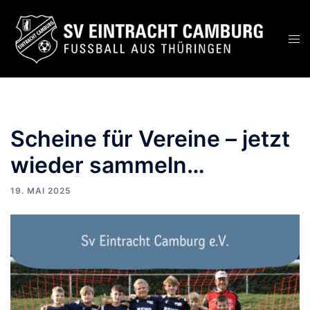
Zum
Inhalt
Men
springen
ums
Scheine für Vereine – jetzt
wieder sammeln…
19. MAI 2025