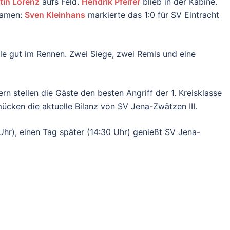
tin Lorenz
aufs Feld.
Hendrik Pfeifer
blieb in der Kabine.
ekamen:
Sven Kleinhans
markierte das 1:0 für SV Eintracht
elle gut im Rennen. Zwei Siege, zwei Remis und eine
rn stellen die Gäste den besten Angriff der 1. Kreisklasse
ücken die aktuelle Bilanz von SV Jena-Zwätzen III.
Uhr), einen Tag später (14:30 Uhr) genießt SV Jena-