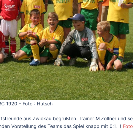
C 1920 – Foto : Hutsch
rtsfreunde aus Zwickau begrüßten. Trainer M.Zöllner und sei
nden Vorstellung des Teams das Spiel knapp mit 0:1. (
Foto