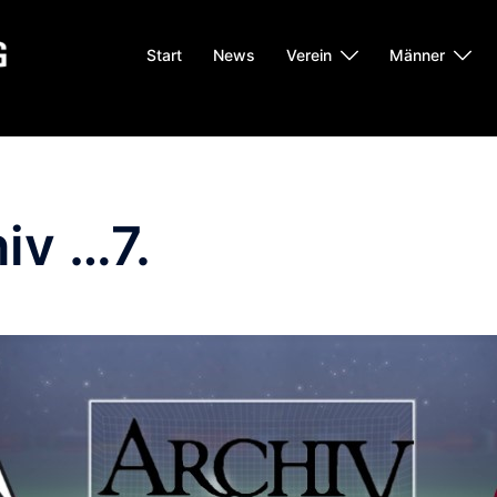
Start
News
Verein
Männer
iv …7.