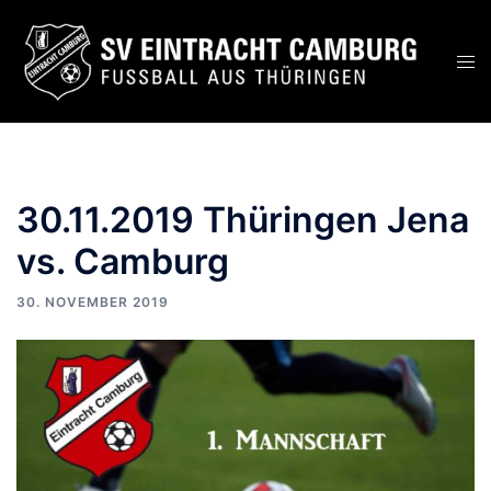
Zum
Inhalt
Men
springen
ums
30.11.2019 Thüringen Jena
vs. Camburg
30. NOVEMBER 2019