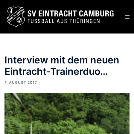
Zum
Inhalt
Men
springen
ums
Interview mit dem neuen
Eintracht-Trainerduo…
7. AUGUST 2017