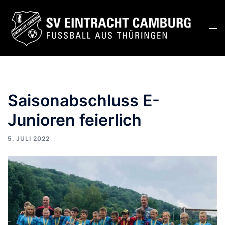
Zum
Inhalt
Men
springen
ums
Saisonabschluss E-
Junioren feierlich
5. JULI 2022