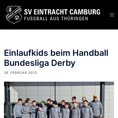
Zum
Inhalt
Men
springen
ums
Einlaufkids beim Handball
Bundesliga Derby
28. FEBRUAR 2023