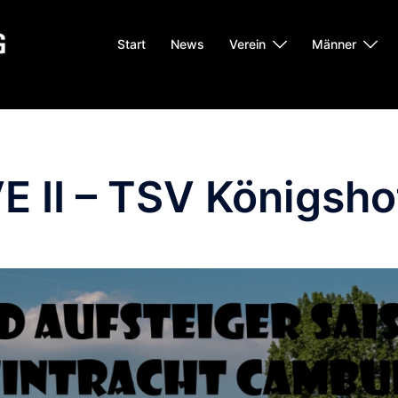
Start
News
Verein
Männer
E II – TSV Königshof