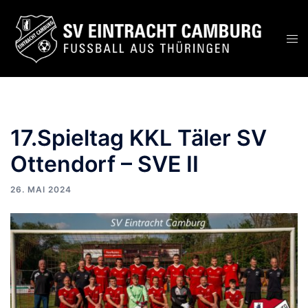
Zum
Inhalt
Men
springen
ums
17.Spieltag KKL Täler SV
Ottendorf – SVE II
26. MAI 2024