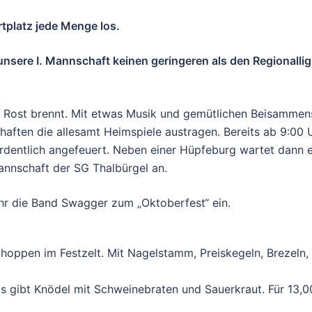
tplatz jede Menge los.
unsere I. Mannschaft keinen geringeren als den Regionalli
der Rost brennt. Mit etwas Musik und gemütlichen Beisamme
ften die allesamt Heimspiele austragen. Bereits ab 9:00 U
rdentlich angefeuert. Neben einer Hüpfeburg wartet dann
Mannschaft der SG Thalbürgel an.
r die Band Swagger zum „Oktoberfest“ ein.
hoppen im Festzelt. Mit Nagelstamm, Preiskegeln, Brezeln,
 Es gibt Knödel mit Schweinebraten und Sauerkraut. Für 13,