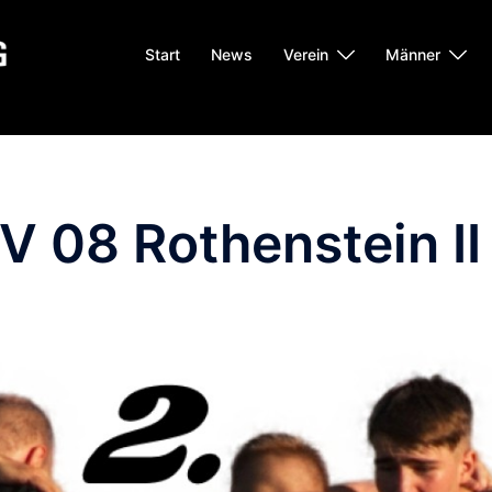
Start
News
Verein
Männer
SV 08 Rothenstein II