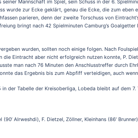
 seiner Mannschaft im Spiel, sein Schuss in der 6. Spielmi
uss wurde zur Ecke geklärt, genau die Ecke, die zum eben 
assen parieren, denn der zweite Torschuss von Eintracht’s 
efreiung bringt nach 42 Spielminuten Camburg’s Goalgetter P
ergeben wurden, sollten noch einige folgen. Nach Foulspie
die Eintracht aber nicht erfolgreich nutzen konnte, P. Diet
usste man nach 76 Minuten den Anschlusstreffer durch Ehrk
 konnte das Ergebnis bis zum Abpfiff verteidigen, auch wen
 in der Tabelle der Kreisoberliga, Lobeda bleibt auf dem 7. 
 (90‘ Alrweshdi), F. Dietzel, Zöllner, Kleinhans (86‘ Brunner)