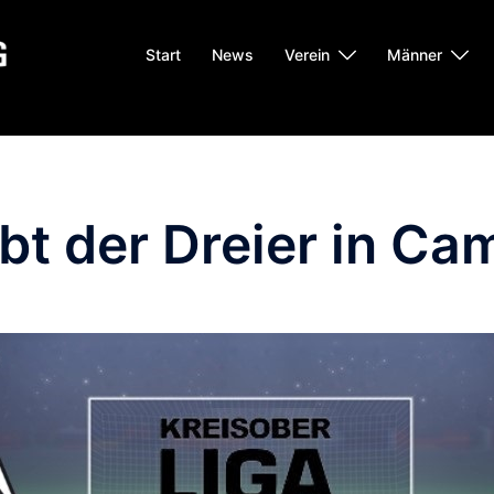
Start
News
Verein
Männer
bt der Dreier in Ca