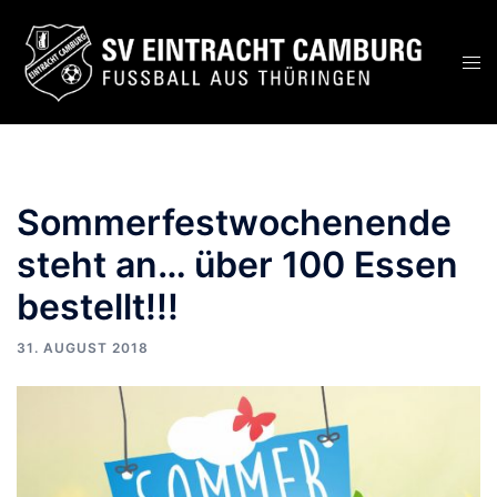
Zum
Inhalt
Men
springen
ums
Sommerfestwochenende
steht an… über 100 Essen
bestellt!!!
31. AUGUST 2018