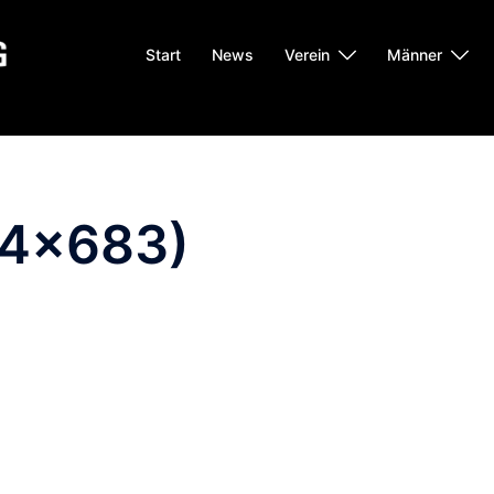
Start
News
Verein
Männer
24×683)