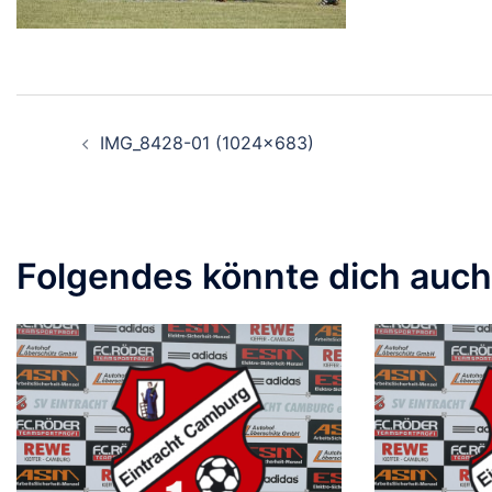
Beitragsnavigation
IMG_8428-01 (1024×683)
Folgendes könnte dich auch 