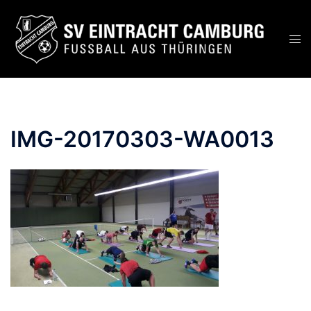
Zum
Inhalt
Men
springen
ums
IMG-20170303-WA0013