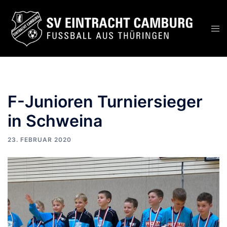
Zum
Inhalt
Men
springen
ums
F-Junioren Turniersieger
in Schweina
23. FEBRUAR 2020