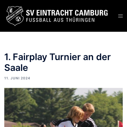
Zum
Inhalt
Men
springen
ums
1. Fairplay Turnier an der
Saale
11. JUNI 2024