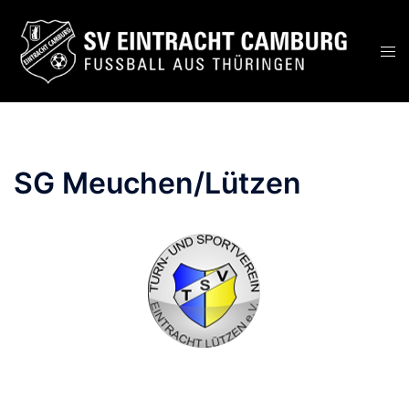
Zum
Inhalt
Men
springen
ums
SG Meuchen/Lützen